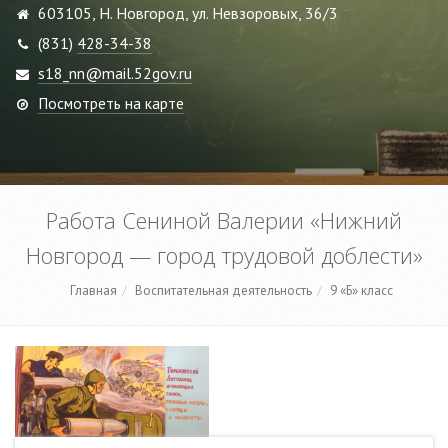
603105, Н. Новгород, ул. Невзоровых, 36/3
(831)
428-34-38
s18_nn@mail.52gov.ru
Посмотреть на карте
Работа Сениной Валерии «Нижний
Новгород — город трудовой доблести»
Главная
Воспитательная деятельность
9 «Б» класс