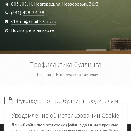
603105, Н. Новгород, ул. Невзоровых, 36/3
(831)
428-34-38
s18_nn@mail.52gov.ru
Посмотреть на карте
Профилактика буллинга
Главная
Информация родителям
Руководство про буллинг. родителям
Буллинг. Как не стать жертвой.
Уведомление об использовании Cookie
Данный сайт использует cookie (файлы с данными о прошлых
посещениях сайта) для персонализации сервисов и удобства