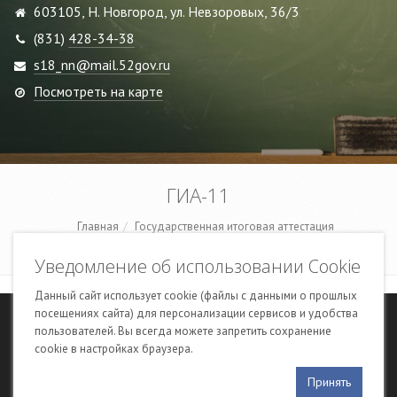
603105, Н. Новгород, ул. Невзоровых, 36/3
(831)
428-34-38
s18_nn@mail.52gov.ru
Посмотреть на карте
ГИА-11
Главная
Государственная итоговая аттестация
«Информационные ресурсы для подготовки к ЕГЭ»
Уведомление об использовании Cookie
Данный сайт использует cookie (файлы с данными о прошлых
посещениях сайта) для персонализации сервисов и удобства
© 2017–2025 муниципальное бюджетное общеобразовательное
пользователей. Вы всегда можете запретить сохранение
учреждение «Школа № 18»
cookie в настройках браузера.
Сайт создан в компании «
Сетевые экспертные системы
» на платформе
Принять
«
Итари
»