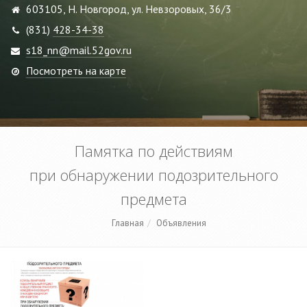
603105, Н. Новгород, ул. Невзоровых, 36/3
(831)
428-34-38
s18_nn@mail.52gov.ru
Посмотреть на карте
Памятка по действиям
при обнаружении подозрительного
предмета
Главная
Объявления