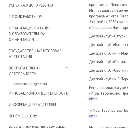
проводится День един
УСПЕХ КАЖДОГО РЕБЕНКА
Мы предлагаем Вам че
программы «Игра. Творч
ГРАФИК РАБОТЫ ОУ
5 сентября 2020 года 
образования Нижегород
ОРГАНИЗАЦИЯ ПИТАНИЯ
В ОБРАЗОВАТЕЛЬНОЙ
Детский клуб «Сатурн» (
ОРГАНИЗАЦИИ
Детский клуб «Факел» (у
ГОСУДАРСТВЕННАЯ ИТОГОВАЯ
Детский клуб им.Н. Марк
АТТЕСТАЦИЯ
Детский клуб «Олимп» (у
ВОСПИТАТЕЛЬНАЯ
Детский клуб «Светлячок
ДЕЯТЕЛЬНОСТЬ
Детский клуб им.В. Тер
Навигаторы детства
Регистрироваться уже
ИННОВАЦИОННАЯ ДЕЯТЕЛЬНОСТЬ
«Игра. Творчество. Пра
nizhnii
ИНФОРМАЦИЯ РОДИТЕЛЯМ
​ «Игра. Творчество. П
ПРИЁМ В ШКОЛУ
nizhnii
ВСЕРОССИЙСКИЕ ПРОВЕРОЧНЫЕ
Мы проведем экскурсии