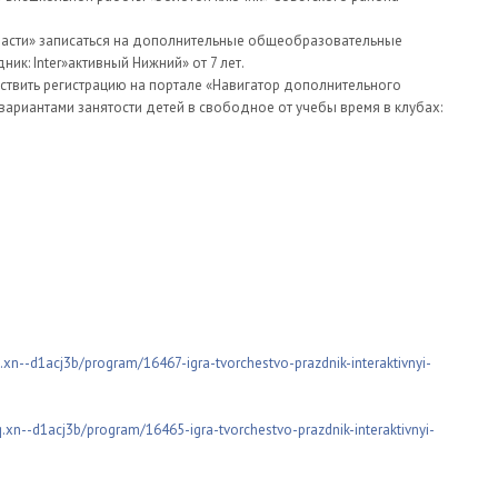
асти» записаться на дополнительные общеобразовательные
ник: Inter»активный Нижний» от 7 лет.
ествить регистрацию на портале «Навигатор дополнительного
ариантами занятости детей в свободное от учебы время в клубах:
xn--d1acj3b/program/16467-igra-tvorchestvo-prazdnik-interaktivnyi-
xn--d1acj3b/program/16465-igra-tvorchestvo-prazdnik-interaktivnyi-