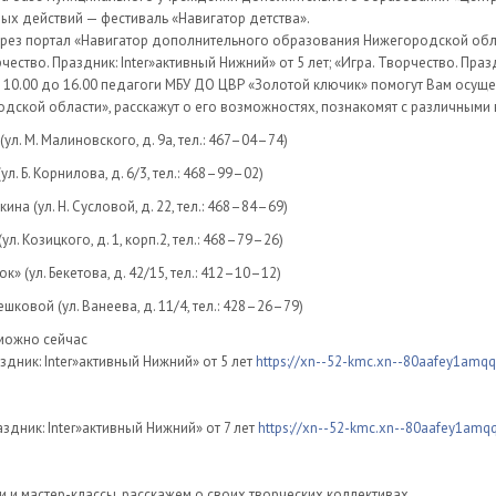
ых действий — фестиваль «Навигатор детства».
рез портал «Навигатор дополнительного образования Нижегородской обл
ество. Праздник: Inter»активный Нижний» от 5 лет; «Игра. Творчество. Празд
с 10.00 до 16.00 педагоги МБУ ДО ЦВР «Золотой ключик» помогут Вам осущ
ской области», расскажут о его возможностях, познакомят с различными в
ул. М. Малиновского, д. 9а, тел.: 467–04–74)
л. Б. Корнилова, д. 6/3, тел.: 468–99–02)
ина (ул. Н. Сусловой, д. 22, тел.: 468–84–69)
л. Козицкого, д. 1, корп.2, тел.: 468–79–26)
» (ул. Бекетова, д. 42/15, тел.: 412–10–12)
ешковой (ул. Ванеева, д. 11/4, тел.: 428–26–79)
 можно сейчас
здник: Inter»активный Нижний» от 5 лет
https://xn--52-kmc.xn--80aafey1amqq.
раздник: Inter»активный Нижний» от 7 лет
https://xn--52-kmc.xn--80aafey1amqq.
 и мастер-классы, расскажем о своих творческих коллективах.