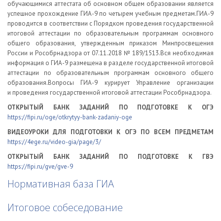
обучающимися аттестата об основном общем образовании является
успешное прохождение ГИА-9 по четырем учебным предметам.ГИА-9
проводится в соответствии с Порядком проведения государственной
итоговой аттестации по образовательным программам основного
общего образования, утвержденным приказом Минпросвещения
России и Рособрнадзора от 07.11.2018 № 189/1513.Вся необходимая
информация о ГИА-9 размещена в разделе государственной итоговой
аттестации по образовательным программам основного общего
образования.Вопросы ГИА-9 курирует Управление организации
и проведения государственной итоговой аттестации Рособрнадзора.
ОТКРЫТЫЙ БАНК ЗАДАНИЙ ПО ПОДГОТОВКЕ К ОГЭ
https://fipi.ru/oge/otkrytyy-bank-zadaniy-oge
ВИДЕОУРОКИ ДЛЯ ПОДГОТОВКИ К ОГЭ ПО ВСЕМ ПРЕДМЕТАМ
https://4ege.ru/video-gia/page/3/
ОТКРЫТЫЙ БАНК ЗАДАНИЙ ПО ПОДГОТОВКЕ К ГВЭ
https://fipi.ru/gve/gve-9
Нормативная база ГИА
Итоговое собеседование